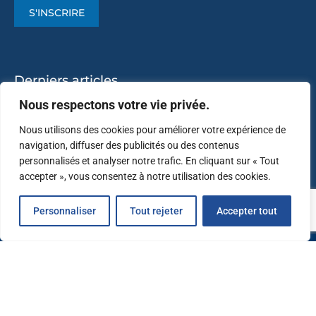
S'INSCRIRE
Derniers articles
Nous respectons votre vie privée.
L’Immersive Aventure vous ouvre ses portes
Nous utilisons des cookies pour améliorer votre expérience de
Création du « Yacht Club Jacques Coupet »
navigation, diffuser des publicités ou des contenus
personnalisés et analyser notre trafic. En cliquant sur « Tout
En route pour le Blue Tech Show 2024
accepter », vous consentez à notre utilisation des cookies.
Success-story Oniria : déjà 1 million de visiteurs
Personnaliser
Tout rejeter
Accepter tout
@2026 – Sillages – Tous droits réservés. Crédits photos : © Laurent Michel et
Brigitte Respaut (Ville de Canet-en-Roussillon), Anna Knyszewski (SPL Sillages),
Luc-Noël Galli