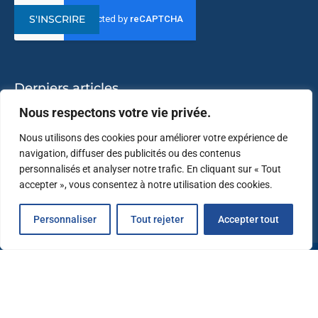
S'INSCRIRE
Derniers articles
Nous respectons votre vie privée.
L’Immersive Aventure vous ouvre ses portes
Nous utilisons des cookies pour améliorer votre expérience de
Création du « Yacht Club Jacques Coupet »
navigation, diffuser des publicités ou des contenus
personnalisés et analyser notre trafic. En cliquant sur « Tout
En route pour le Blue Tech Show 2024
accepter », vous consentez à notre utilisation des cookies.
Success-story Oniria : déjà 1 million de visiteurs
Personnaliser
Tout rejeter
Accepter tout
@2026 – Sillages – Tous droits réservés. Crédits photos : © Laurent Michel et
Brigitte Respaut (Ville de Canet-en-Roussillon), Anna Knyszewski (SPL Sillages),
Luc-Noël Galli